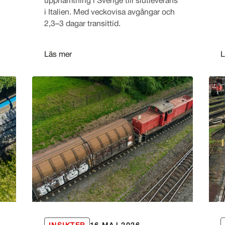
upphämtning i Sverige till slutleverans
i Italien. Med veckovisa avgångar och
2,3–3 dagar transittid.
Läs mer
L