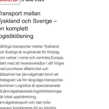
INSIKTER
15 MAJ 2026
Transport mellan
Tyskland och Sverige –
en komplett
logistiklösning
ålitliga transporter mellan Tyskland
ch Sverige är avgörande för företag
om verkar i norra och centrala Europa.
 takt med att leveranskedjor i allt högre
rad prioriterar effektivitet och
ållbarhet har järnvägsfrakt blivit ett
trategiskt val för långväga transporter.
urminen Logistics är specialiserade
å järnvägsbaserade logistiklösningar
är lokal upphämtning,
ärnvägstransport och last mile-
everans kombineras till en sömlös