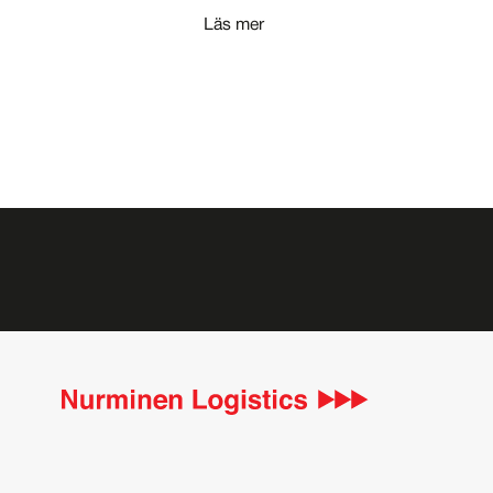
Läs mer
Paginering
Håll dig uppdaterat!