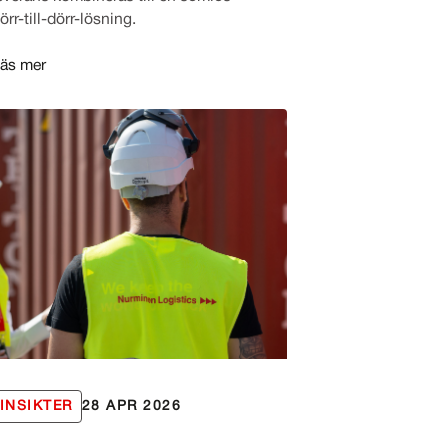
örr-till-dörr-lösning.
äs mer
INSIKTER
28 APR 2026