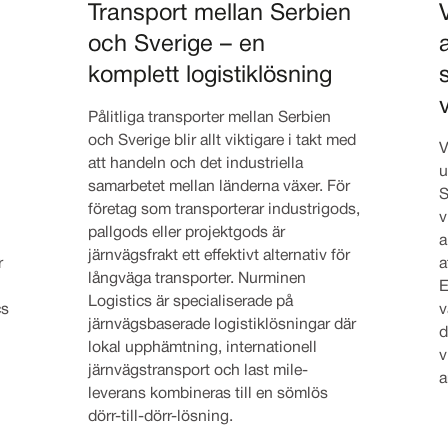
Transport mellan Serbien
och Sverige – en
komplett logistiklösning
Pålitliga transporter mellan Serbien
och Sverige blir allt viktigare i takt med
V
att handeln och det industriella
u
samarbetet mellan länderna växer. För
S
företag som transporterar industrigods,
v
pallgods eller projektgods är
a
järnvägsfrakt ett effektivt alternativ för
r
a
långväga transporter. Nurminen
E
Logistics är specialiserade på
cs
v
järnvägsbaserade logistiklösningar där
d
lokal upphämtning, internationell
v
järnvägstransport och last mile-
a
leverans kombineras till en sömlös
dörr-till-dörr-lösning.