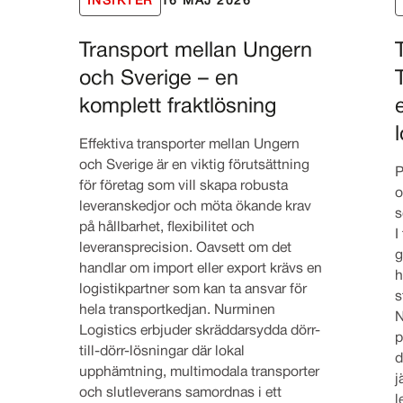
INSIKTER
16 MAJ 2026
Transport mellan Ungern
och Sverige – en
komplett fraktlösning
Effektiva transporter mellan Ungern
och Sverige är en viktig förutsättning
P
för företag som vill skapa robusta
o
leveranskedjor och möta ökande krav
s
på hållbarhet, flexibilitet och
I
leveransprecision. Oavsett om det
g
handlar om import eller export krävs en
h
logistikpartner som kan ta ansvar för
s
hela transportkedjan. Nurminen
N
Logistics erbjuder skräddarsydda dörr-
p
till-dörr-lösningar där lokal
d
upphämtning, multimodala transporter
j
och slutleverans samordnas i ett
l