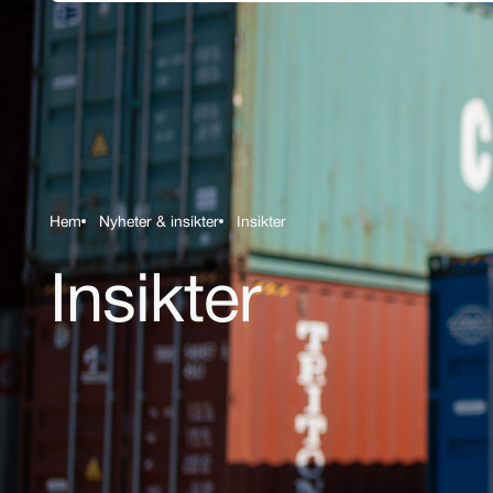
Hoppa till huvudinnehåll
Hem
Nyheter & insikter
Insikter
Länkstigar
Insikter