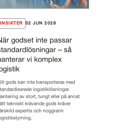
INSIKTER
02 JUN 2026
När godset inte passar
standardlösningar – så
hanterar vi komplex
ogistik
llt gods kan inte transporteras med
tandardiserade logistiklösningar.
antering av stort, tungt eller på annat
ätt tekniskt krävande gods kräver
ärskild expertis och noggrann
ogistikstyrning.