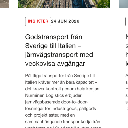
INSIKTER
24 JUN 2026
Godstransport från
Sverige till Italien –
järnvägstransport med
veckovisa avgångar
l
Pålitliga transporter från Sverige till
A
Italien kräver mer än bara kapacitet –
s
det kräver kontroll genom hela kedjan.
H
Nurminen Logistics erbjuder
s
i
järnvägsbaserade door-to-door-
s
lösningar för industrigods, pallgods
l
och projektlaster, med en
sammanhängande transportkedja från