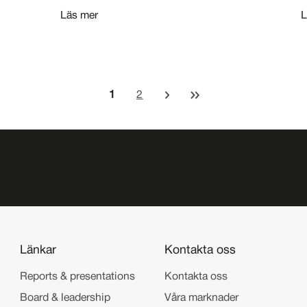
Läs mer
L
Nästa sida
Sista sidan
Nuvarande sida
Sida
1
2
Var först med nyheter och rapporter. Prenumer
Länkar
Kontakta oss
Reports & presentations
Kontakta oss
Board & leadership
Våra marknader