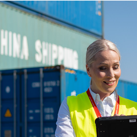
Marknader
Tjänster
Industrier
Hållbarhet
Företag