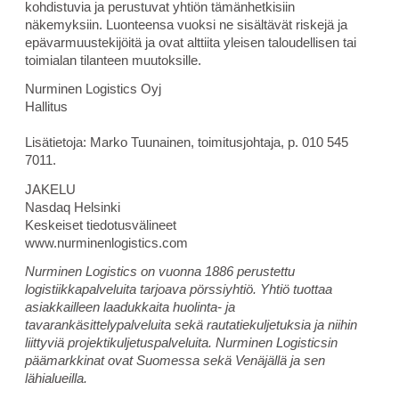
kohdistuvia ja perustuvat yhtiön tämänhetkisiin
näkemyksiin. Luonteensa vuoksi ne sisältävät riskejä ja
epävarmuustekijöitä ja ovat alttiita yleisen taloudellisen tai
toimialan tilanteen muutoksille.
Nurminen Logistics Oyj
Hallitus
Lisätietoja: Marko Tuunainen, toimitusjohtaja, p. 010 545
7011.
JAKELU
Nasdaq Helsinki
Keskeiset tiedotusvälineet
www.nurminenlogistics.com
Nurminen Logistics on vuonna 1886 perustettu
logistiikkapalveluita tarjoava pörssiyhtiö. Yhtiö tuottaa
asiakkailleen laadukkaita huolinta- ja
tavarankäsittelypalveluita sekä rautatiekuljetuksia ja niihin
liittyviä projektikuljetuspalveluita. Nurminen Logisticsin
päämarkkinat ovat Suomessa sekä Venäjällä ja sen
lähialueilla.