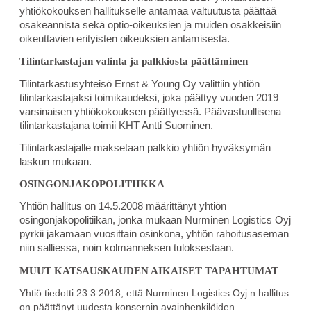
yhtiökokouksen hallitukselle antamaa valtuutusta päättää
osakeannista sekä optio-oikeuksien ja muiden osakkeisiin
oikeuttavien erityisten oikeuksien antamisesta.
Tilintarkastajan valinta ja palkkiosta päättäminen
Tilintarkastusyhteisö Ernst & Young Oy valittiin yhtiön
tilintarkastajaksi toimikaudeksi, joka päättyy vuoden 2019
varsinaisen yhtiökokouksen päättyessä. Päävastuullisena
tilintarkastajana toimii KHT Antti Suominen.
Tilintarkastajalle maksetaan palkkio yhtiön hyväksymän
laskun mukaan.
OSINGONJAKOPOLITIIKKA
Yhtiön hallitus on 14.5.2008 määrittänyt yhtiön
osingonjakopolitiikan, jonka mukaan Nurminen Logistics Oyj
pyrkii jakamaan vuosittain osinkona, yhtiön rahoitusaseman
niin salliessa, noin kolmanneksen tuloksestaan.
MUUT KATSAUSKAUDEN AIKAISET TAPAHTUMAT
Yhtiö tiedotti 23.3.2018, että Nurminen Logistics Oyj:n hallitus
on päättänyt uudesta konsernin avainhenkilöiden