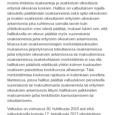
muista ehdoista osakeanteja ja osakkeisiin oikeuttavia
erityisiä oikeuksia koskien. Hallitus on valtuutuksen nojalla
oikeutettu päättämään osakeanneista sekä optio-oikeuksien
ja muiden osakkeisiin oikeuttavien erityisten oikeuksien
antamisesta joka suhteessa samalla tavoin kuin
yhtiökokouskin voisi näistä päättää, mukaan lukien sen, että
hallituksella on oikeus päättää myös suunnatuista
osakeanneista ja/tai erityisten oikeuksien antamisesta.
Muissa kuin osakkeenomistajien merkintäetuoikeuden
mukaisessa järjestyksessä toteuttavissa osakeanneissa
ja/tai erityisten oikeuksien antamisessa tai maksuttomissa
osakeanneissa osakekohtainen merkintähinta ei saa olla
hallituksen päätöstä edeltävää yhtiön kolmen kuukauden
osakkeen painotettua keskikurssia alhaisempi. Tätä
merkintähintaa koskevaa rajoitusta ei kuitenkaan sovelleta
tilanteessa, joissa hallitus päättää valtuutuksen perusteella
suunnatusta tai maksuttomasta osakeannista tai erityisten
oikeuksien antamisesta liittyen hallituksen palkkioiden
maksamiseen ja/tai henkilöstön kannustamiseen tai
sitouttamiseen.
Valtuutus on voimassa 30. huhtikuuta 2019 asti eikä
valtuutuksella kumota 17. heinäkuuta 2017 ylimääräisen