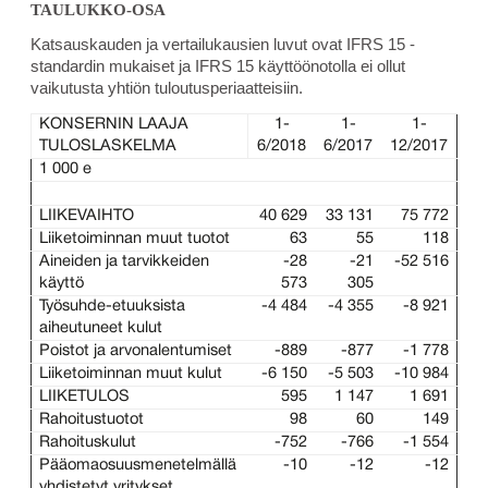
TAULUKKO-OSA
Katsauskauden ja vertailukausien luvut ovat IFRS 15 -
standardin mukaiset ja IFRS 15 käyttöönotolla ei ollut
vaikutusta yhtiön tuloutusperiaatteisiin.
KONSERNIN LAAJA
1-
1-
1-
TULOSLASKELMA
6/2018
6/2017
12/2017
1 000 e
LIIKEVAIHTO
40 629
33 131
75 772
Liiketoiminnan muut tuotot
63
55
118
Aineiden ja tarvikkeiden
-28
-21
-52 516
käyttö
573
305
Työsuhde-etuuksista
-4 484
-4 355
-8 921
aiheutuneet kulut
Poistot ja arvonalentumiset
-889
-877
-1 778
Liiketoiminnan muut kulut
-6 150
-5 503
-10 984
LIIKETULOS
595
1 147
1 691
Rahoitustuotot
98
60
149
Rahoituskulut
-752
-766
-1 554
Pääomaosuusmenetelmällä
-10
-12
-12
yhdistetyt yritykset