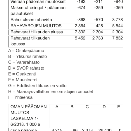
Vieraan pääoman muutokset
-193
-211
-940
Maksetut osingot / pääoman
-674
-359
-359
palautukset
Rahoituksen rahavirta
-868
-570
3 778
RAHAVAROJEN MUUTOS
-2 364
428
5 544
Rahavarat tilikauden alussa
7 832
2 304
2 304
Rahavarat tilikauden
5 452
2 733
7 832
lopussa
A = Osakepääoma
B = Ylikurssirahasto
C = Vararahasto
D = SVOP rahasto
E = Osakeanti
F = Muuntoerot
G = Edellisten tilikausien voitto
H = Määräysvallattomien omistajien osuudet
I = Yhteensä
OMAN PÄÄOMAN
A
B
C
D
E
MUUTOS
LASKELMA
1-
6/2018, 1 000 e
Oma pääoma
4 215
86
2 378
26 430
0