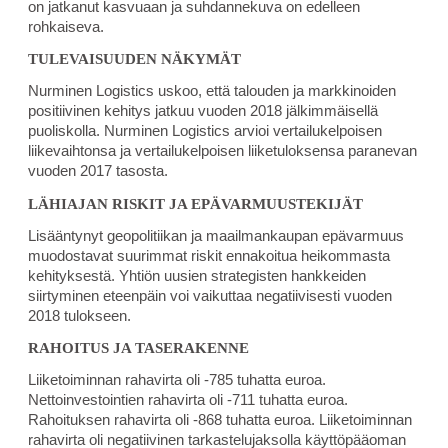
on jatkanut kasvuaan ja suhdannekuva on edelleen
rohkaiseva.
TULEVAISUUDEN NÄKYMÄT
Nurminen Logistics uskoo, että talouden ja markkinoiden
positiivinen kehitys jatkuu vuoden 2018 jälkimmäisellä
puoliskolla. Nurminen Logistics arvioi vertailukelpoisen
liikevaihtonsa ja vertailukelpoisen liiketuloksensa paranevan
vuoden 2017 tasosta.
LÄHIAJAN RISKIT JA EPÄVARMUUSTEKIJÄT
Lisääntynyt geopolitiikan ja maailmankaupan epävarmuus
muodostavat suurimmat riskit ennakoitua heikommasta
kehityksestä. Yhtiön uusien strategisten hankkeiden
siirtyminen eteenpäin voi vaikuttaa negatiivisesti vuoden
2018 tulokseen.
RAHOITUS JA TASERAKENNE
Liiketoiminnan rahavirta oli -785 tuhatta euroa.
Nettoinvestointien rahavirta oli -711 tuhatta euroa.
Rahoituksen rahavirta oli -868 tuhatta euroa.
Liiketoiminnan
rahavirta oli negatiivinen tarkastelujaksolla käyttöpääoman