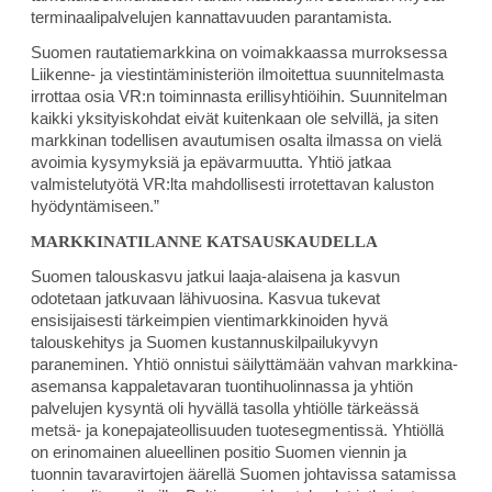
terminaalipalvelujen kannattavuuden parantamista.
Suomen rautatiemarkkina on voimakkaassa murroksessa
Liikenne- ja viestintäministeriön ilmoitettua suunnitelmasta
irrottaa osia VR:n toiminnasta erillisyhtiöihin. Suunnitelman
kaikki yksityiskohdat eivät kuitenkaan ole selvillä, ja siten
markkinan todellisen avautumisen osalta ilmassa on vielä
avoimia kysymyksiä ja epävarmuutta. Yhtiö jatkaa
valmistelutyötä VR:lta mahdollisesti irrotettavan kaluston
hyödyntämiseen.”
MARKKINATILANNE KATSAUSKAUDELLA
Suomen talouskasvu jatkui laaja-alaisena ja kasvun
odotetaan jatkuvaan lähivuosina. Kasvua tukevat
ensisijaisesti tärkeimpien vientimarkkinoiden hyvä
talouskehitys ja Suomen kustannuskilpailukyvyn
paraneminen. Yhtiö onnistui säilyttämään vahvan markkina-
asemansa kappaletavaran tuontihuolinnassa ja yhtiön
palvelujen kysyntä oli hyvällä tasolla yhtiölle tärkeässä
metsä- ja konepajateollisuuden tuotesegmentissä. Yhtiöllä
on erinomainen alueellinen positio Suomen viennin ja
tuonnin tavaravirtojen äärellä Suomen johtavissa satamissa