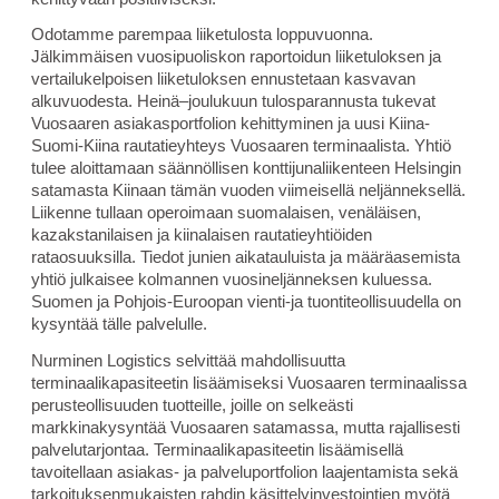
Odotamme parempaa liiketulosta loppuvuonna.
Jälkimmäisen vuosipuoliskon raportoidun liiketuloksen ja
vertailukelpoisen liiketuloksen ennustetaan kasvavan
alkuvuodesta. Heinä–joulukuun tulosparannusta tukevat
Vuosaaren asiakasportfolion kehittyminen ja uusi Kiina-
Suomi-Kiina rautatieyhteys Vuosaaren terminaalista. Yhtiö
tulee aloittamaan säännöllisen konttijunaliikenteen Helsingin
satamasta Kiinaan tämän vuoden viimeisellä neljänneksellä.
Liikenne tullaan operoimaan suomalaisen, venäläisen,
kazakstanilaisen ja kiinalaisen rautatieyhtiöiden
rataosuuksilla. Tiedot junien aikatauluista ja määräasemista
yhtiö julkaisee kolmannen vuosineljänneksen kuluessa.
Suomen ja Pohjois-Euroopan vienti-ja tuontiteollisuudella on
kysyntää tälle palvelulle.
Nurminen Logistics selvittää mahdollisuutta
terminaalikapasiteetin lisäämiseksi Vuosaaren terminaalissa
perusteollisuuden tuotteille, joille on selkeästi
markkinakysyntää Vuosaaren satamassa, mutta rajallisesti
palvelutarjontaa. Terminaalikapasiteetin lisäämisellä
tavoitellaan asiakas- ja palveluportfolion laajentamista sekä
tarkoituksenmukaisten rahdin käsittelyinvestointien myötä