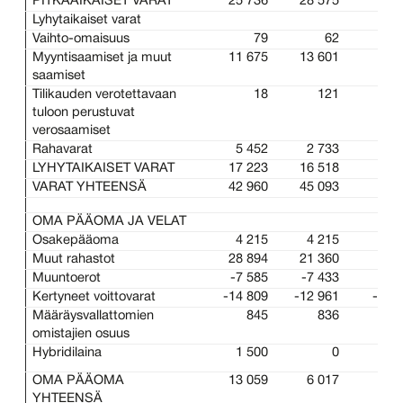
PITKÄAIKAISET VARAT
25 736
28 575
26 
Lyhytaikaiset varat
Vaihto-omaisuus
79
62
Myyntisaamiset ja muut
11 675
13 601
12 
saamiset
Tilikauden verotettavaan
18
121
tuloon perustuvat
verosaamiset
Rahavarat
5 452
2 733
7 
LYHYTAIKAISET VARAT
17 223
16 518
20 
VARAT YHTEENSÄ
42 960
45 093
47 
OMA PÄÄOMA JA VELAT
Osakepääoma
4 215
4 215
4 
Muut rahastot
28 894
21 360
28 
Muuntoerot
-7 585
-7 433
-7 
Kertyneet voittovarat
-14 809
-12 961
-13 
Määräysvallattomien
845
836
1 
omistajien osuus
Hybridilaina
1 500
0
1 
OMA PÄÄOMA
13 059
6 017
14 
YHTEENSÄ