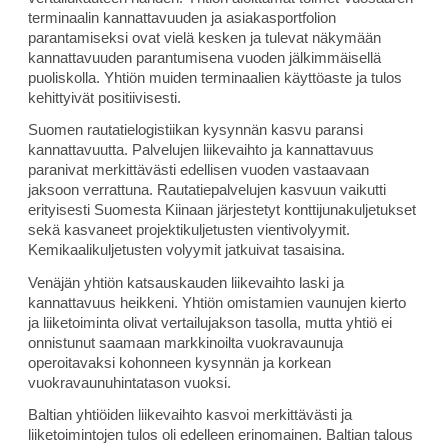
terminaalin kannattavuuden ja asiakasportfolion
parantamiseksi ovat vielä kesken ja tulevat näkymään
kannattavuuden parantumisena vuoden jälkimmäisellä
puoliskolla. Yhtiön muiden terminaalien käyttöaste ja tulos
kehittyivät positiivisesti.
Suomen rautatielogistiikan kysynnän kasvu paransi
kannattavuutta. Palvelujen liikevaihto ja kannattavuus
paranivat merkittävästi edellisen vuoden vastaavaan
jaksoon verrattuna. Rautatiepalvelujen kasvuun vaikutti
erityisesti Suomesta Kiinaan järjestetyt konttijunakuljetukset
sekä kasvaneet projektikuljetusten vientivolyymit.
Kemikaalikuljetusten volyymit jatkuivat tasaisina.
Venäjän yhtiön katsauskauden liikevaihto laski ja
kannattavuus heikkeni. Yhtiön omistamien vaunujen kierto
ja liiketoiminta olivat vertailujakson tasolla, mutta yhtiö ei
onnistunut saamaan markkinoilta vuokravaunuja
operoitavaksi kohonneen kysynnän ja korkean
vuokravaunuhintatason vuoksi.
Baltian yhtiöiden liikevaihto kasvoi merkittävästi ja
liiketoimintojen tulos oli edelleen erinomainen. Baltian talous