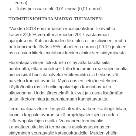
euroa).
Tulos per osake oli -0,01 euroa (0,01 euroa).
TOIMITUSJOHTAJA MARKO TUUNAINEN
:
”Vuoden 2018 ensimmäisen vuosipuoliskon liikevaihto
kasvoi 22,6 % verrattuna vuoden 2017 vastaavaan
ajanjaksoon. Katsauskauden liiketulos oli positiivinen, mutta
heikkeni merkittävästi 595 tuhanteen euroon (1 147) johtuen
osin uusien liiketoimintahankkeiden aloituksen siirtymisestä.
Huolintapalvelujen tuloskunto oli hyvällä tasolla siitä
huolimatta, että muutokset Tullin kantamien maksujen osalta
pienensivät huolintapalvelujen liikevaihtoa ja heikensivät
palvelun kannattavuutta. Myös uusien tietojärjestelmien
käyttöönotto rasitti huolintapalvelujen kannattavuutta
alkuvuonna. Uudet järjestelmät tulevat jatkossa lisäämään
uutta liiketoimintaa ja parantamaan kannattavuutta.
Terminaalipalvelujen kysyntä oli vahvaa kemikaalilogistiikan,
tuonnin kappaletavaran sekä projektipalvelujen ja niiden
lisäarvopalvelujen osalta. Vuosaaren terminaalin
kannattavuutta laski terminaalin asiakassopimusten
siirtyminen seuraavalle katsauskaudelle. Muiden yhtiön