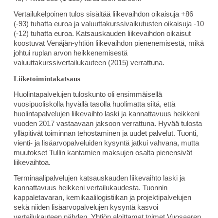
Vertailukelpoinen tulos sisältää liikevaihdon oikaisuja +86
(-93) tuhatta euroa ja valuuttakurssivaikutusten oikaisuja -10
(-12) tuhatta euroa. Katsauskauden liikevaihdon oikaisut
koostuvat Venäjän-yhtiön liikevaihdon pienenemisestä, mikä
johtui ruplan arvon heikkenemisestä
valuuttakurssivertailukauteen (2015) verrattuna.
Liiketoimintakatsaus
Huolintapalvelujen tuloskunto oli ensimmäisellä
vuosipuoliskolla hyvällä tasolla huolimatta siitä, että
huolintapalvelujen liikevaihto laski ja kannattavuus heikkeni
vuoden 2017 vastaavaan jaksoon verrattuna. Hyvää tulosta
ylläpitivät toiminnan tehostaminen ja uudet palvelut. Tuonti,
vienti- ja lisäarvopalveluiden kysyntä jatkui vahvana, mutta
muutokset Tullin kantamien maksujen osalta pienensivät
liikevaihtoa.
Terminaalipalvelujen katsauskauden liikevaihto laski ja
kannattavuus heikkeni vertailukaudesta. Tuonnin
kappaletavaran, kemikaalilogistiikan ja projektipalvelujen
sekä niiden lisäarvopalvelujen kysyntä kasvoi
vertailukauteen nähden. Yhtiön aloittamat toimet Vuosaaren