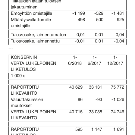
Tilikauden laajan tuloksen
jakautuminen
Emoyhtiön omistajille
-1 199
-529
-1 481
Määräysvallattomille
498
500
925
omistajille
Tulos/osake, laimentamaton
-0,01
0,01
-0,04
Tulos/osake, laimennettu
-0,01
0,01
-0,04
---
KONSERNIN
1-
1-
1-
VERTAILUKELPOINEN
6/2018
6/2017
12/2017
LIIKETULOS
1 000 e
RAPORTOITU
40 629
33 131
75 772
LIIKEVAIHTO
Valuuttakurssien
86
-93
-1 026
muutokset
VERTAILUKELPOINEN
40 715
33 038
74 746
LIIKEVAIHTO
RAPORTOITU
595
1 147
1 691