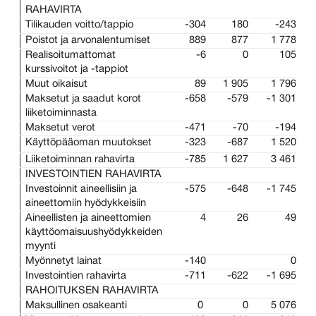
RAHAVIRTA
Tilikauden voitto/tappio
-304
180
-243
Poistot ja arvonalentumiset
889
877
1 778
Realisoitumattomat
-6
0
105
kurssivoitot ja -tappiot
Muut oikaisut
89
1 905
1 796
Maksetut ja saadut korot
-658
-579
-1 301
liiketoiminnasta
Maksetut verot
-471
-70
-194
Käyttöpääoman muutokset
-323
-687
1 520
Liiketoiminnan rahavirta
-785
1 627
3 461
INVESTOINTIEN RAHAVIRTA
Investoinnit aineellisiin ja
-575
-648
-1 745
aineettomiin hyödykkeisiin
Aineellisten ja aineettomien
4
26
49
käyttöomaisuushyödykkeiden
myynti
Myönnetyt lainat
-140
0
Investointien rahavirta
-711
-622
-1 695
RAHOITUKSEN RAHAVIRTA
Maksullinen osakeanti
0
0
5 076