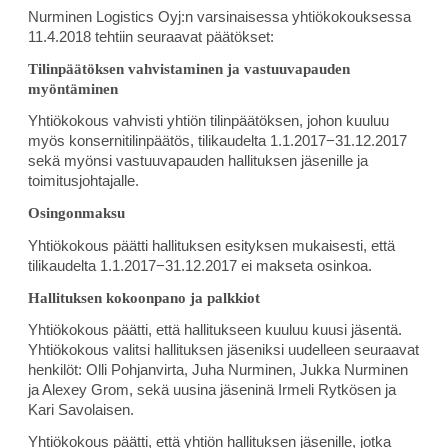
Nurminen Logistics Oyj:n varsinaisessa yhtiökokouksessa
11.4.2018 tehtiin seuraavat päätökset:
Tilinpäätöksen vahvistaminen ja vastuuvapauden
myöntäminen
Yhtiökokous vahvisti yhtiön tilinpäätöksen, johon kuuluu
myös konsernitilinpäätös, tilikaudelta 1.1.2017−31.12.2017
sekä myönsi vastuuvapauden hallituksen jäsenille ja
toimitusjohtajalle.
Osingonmaksu
Yhtiökokous päätti hallituksen esityksen mukaisesti, että
tilikaudelta 1.1.2017−31.12.2017 ei makseta osinkoa.
Hallituksen kokoonpano ja palkkiot
Yhtiökokous päätti, että hallitukseen kuuluu kuusi jäsentä.
Yhtiökokous valitsi hallituksen jäseniksi uudelleen seuraavat
henkilöt: Olli Pohjanvirta, Juha Nurminen, Jukka Nurminen
ja Alexey Grom, sekä uusina jäseninä Irmeli Rytkösen ja
Kari Savolaisen.
Yhtiökokous päätti, että yhtiön hallituksen jäsenille, jotka