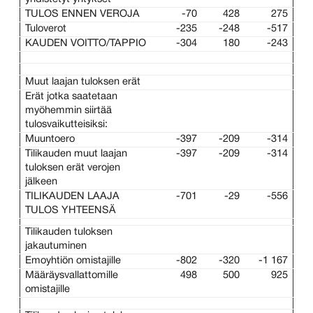
TULOS ENNEN VEROJA
-70
428
275
Tuloverot
-235
-248
-517
KAUDEN VOITTO/TAPPIO
-304
180
-243
Muut laajan tuloksen erät
Erät jotka saatetaan
myöhemmin siirtää
tulosvaikutteisiksi:
Muuntoero
-397
-209
-314
Tilikauden muut laajan
-397
-209
-314
tuloksen erät verojen
jälkeen
TILIKAUDEN LAAJA
-701
-29
-556
TULOS YHTEENSÄ
Tilikauden tuloksen
jakautuminen
Emoyhtiön omistajille
-802
-320
-1 167
Määräysvallattomille
498
500
925
omistajille