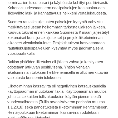
terminaalien tulos parani ja käyttöaste kehittyi positiivisesti.
Kokonaisuudessaan terminaalipalvelujen katsauskauden
liikevaihto laski ja kannattavuus heikkeni vertailukaudesta.
Suomen rautatiekuljetusten palvelujen kysyntä vahvistui
merkittävästi usean heikomman tarkastelujakson jälkeen.
Kasvua tukivat ennen kaikkea Suomesta Kiinaan järjestetyt
kokonaiset konttijunakuljetukset ja projektiliiketoiminnan
alkaneet vientitoimitukset. Projektit tulevat kasvattamaan
rautatiekuljetuspalvelujen kysyntää myös jälkimmäisellä
vuosipuoliskolla.
Baltian yhtiöiden liiketulos oli jälleen vahva ja kehityksen
odotetaan jatkuvan positiivisena. Yhtiön Venäjän
liiketoiminnan tuloksen heikkenemisellä ei ollut merkittävää
vaikutusta konsernin tulokseen.
Liiketoiminnan kassavirta oli negatiivinen katsauskaudella
käyttöpääoman muutoksen takia. Käyttöpääoman muutos
johtui asiakkaiden tullivakuuksien käytön pienemisestä
vuodenvaihteesta (Tullin arvonlisäveron perinnän muutos
1.1.2018) sekä panostuksista liiketoiminnan kehittämiseen.
Heinä-joulukuun liiketoiminnan kassavirran odotetaan
kehittyvään positiiviseksi.