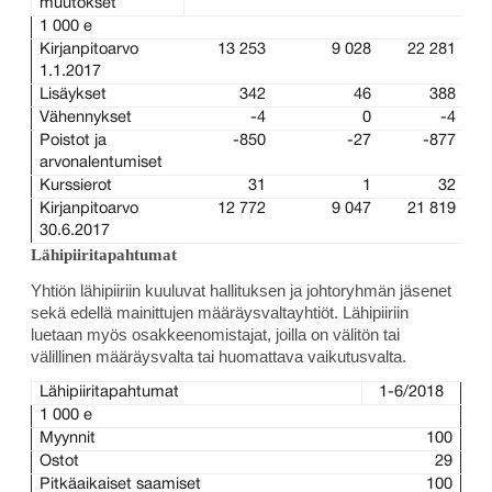
muutokset
1 000 e
Kirjanpitoarvo
13 253
9 028
22 281
1.1.2017
Lisäykset
342
46
388
Vähennykset
-4
0
-4
Poistot ja
-850
-27
-877
arvonalentumiset
Kurssierot
31
1
32
Kirjanpitoarvo
12 772
9 047
21 819
30.6.2017
Lähipiiritapahtumat
Yhtiön lähipiiriin kuuluvat hallituksen ja johtoryhmän jäsenet
sekä edellä mainittujen määräysvaltayhtiöt. Lähipiiriin
luetaan myös osakkeenomistajat, joilla on välitön tai
välillinen määräysvalta tai huomattava vaikutusvalta.
Lähipiiritapahtumat
1-6/2018
1 000 e
Myynnit
100
Ostot
29
Pitkäaikaiset saamiset
100