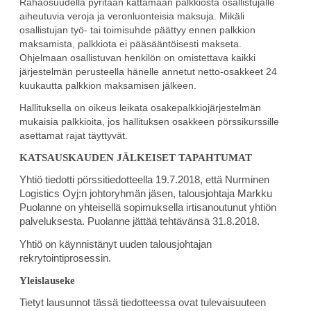
Rahaosuudella pyritään kattamaan palkkiosta osallistujalle
aiheutuvia veroja ja veronluonteisia maksuja. Mikäli
osallistujan työ- tai toimisuhde päättyy ennen palkkion
maksamista, palkkiota ei pääsääntöisesti makseta.
Ohjelmaan osallistuvan henkilön on omistettava kaikki
järjestelmän perusteella hänelle annetut netto-osakkeet 24
kuukautta palkkion maksamisen jälkeen.
Hallituksella on oikeus leikata osakepalkkiojärjestelmän
mukaisia palkkioita, jos hallituksen osakkeen pörssikurssille
asettamat rajat täyttyvät.
KATSAUSKAUDEN JÄLKEISET TAPAHTUMAT
Yhtiö tiedotti pörssitiedotteella 19.7.2018, että Nurminen
Logistics Oyj:n johtoryhmän jäsen, talousjohtaja Markku
Puolanne on yhteisellä sopimuksella irtisanoutunut yhtiön
palveluksesta.
Puolanne jättää tehtävänsä 31.8.2018.
Yhtiö on käynnistänyt uuden talousjohtajan
rekrytointiprosessin.
Yleislauseke
Tietyt lausunnot tässä tiedotteessa ovat tulevaisuuteen