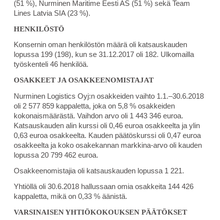
(51 %), Nurminen Maritime Eesti AS (51 %) sekä Team
Lines Latvia SIA (23 %).
HENKILÖSTÖ
Konsernin oman henkilöstön määrä oli katsauskauden
lopussa 199 (198), kun se 31.12.2017 oli 182. Ulkomailla
työskenteli 46 henkilöä.
OSAKKEET JA OSAKKEENOMISTAJAT
Nurminen Logistics Oyj:n osakkeiden vaihto 1.1.–30.6.2018
oli 2 577 859 kappaletta, joka on 5,8 % osakkeiden
kokonaismäärästä. Vaihdon arvo oli 1 443 346 euroa.
Katsauskauden alin kurssi oli 0,46 euroa osakkeelta ja ylin
0,63 euroa osakkeelta. Kauden päätöskurssi oli 0,47 euroa
osakkeelta ja koko osakekannan markkina-arvo oli kauden
lopussa 20 799 462 euroa.
Osakkeenomistajia oli katsauskauden lopussa 1 221.
Yhtiöllä oli 30.6.2018 hallussaan omia osakkeita 144 426
kappaletta, mikä on 0,33 % äänistä.
VARSINAISEN YHTIÖKOKOUKSEN PÄÄTÖKSET