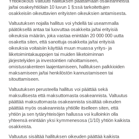
Yhtiökokous valtuutti hallituksen päättämään osakeanneista
ja/tai osakeyhtiölain 10 luvun 1 §:ssä tarkoitettujen
osakkeisiin oikeuttavien erityisten oikeuksien antamisesta.
Valtuutuksen nojalla hallitus voi yhdellä tai useammalla
päätöksellä antaa tai luovuttaa osakkeita ja/tai erityisiä
oikeuksia määrän, joka vastaa enintään 20 000 000 uutta
osaketta siten, että sanottuja osakkeita ja/tai erityisiä
oikeuksia voitaisiin käyttää muun muassa yritys- ja
liiketoimintakauppojen tai muiden liiketoiminnan
järjestelyiden ja investointien rahoittamiseen,
omistusrakenteen laajentamiseen, hallituksen palkkioiden
maksamiseen ja/tai henkilöstön kannustamiseen tai
sitouttamiseen.
Valtuutuksen perusteella hallitus voi päättää sekä
maksullisesta että maksuttomasta osakeannista. Valtuutus
päättää maksuttomasta osakeannista sisältää oikeuden
päättää myös osakeannista yhtiölle itselleen siten, että
yhtiön ja sen tytäryhteisöjen hallussa voi kulloinkin olla
yhteensä enintään yksi kymmenesosa (1/10) yhtiön kaikista
osakkeista.
Valtuutus sisältää hallituksen oikeuden päättää kaikista