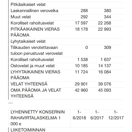
Pitkäaikaiset velat
Laskennallinen verovelka
288
380
3
Muut velat
292
344
3
Korolliset rahoitusvelat
17 597
22 268
17 
PITKÄAIKAINEN VIERAS
18 178
22 993
18 
PÄÄOMA
Lyhytaikaiset velat
Tilikauden verotettavaan
0
309
3
tuloon perustuvat verovelat
Korolliset rahoitusvelat
1 538
1 637
1 
Ostovelat ja muut velat
10 185
14 137
12 
LYHYTAIKAINEN VIERAS
11 724
16 084
14 
PÄÄOMA
VELAT YHTEENSÄ
29 901
39 076
32 
OMA PÄÄOMA JA VELAT
42 960
45 093
47 
YHTEENSÄ
---
LYHENNETTY KONSERNIN
1-
1-
1-
RAHAVIRTALASKELMA 1
6/2018
6/2017
12/2017
000 e
LIIKETOIMINNAN