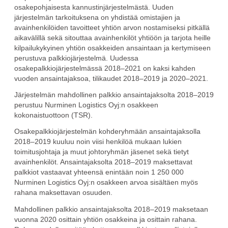
osakepohjaisesta kannustinjärjestelmästä. Uuden
järjestelmän tarkoituksena on yhdistää omistajien ja
avainhenkilöiden tavoitteet yhtiön arvon nostamiseksi pitkällä
aikavälillä sekä sitouttaa avainhenkilöt yhtiöön ja tarjota heille
kilpailukykyinen yhtiön osakkeiden ansaintaan ja kertymiseen
perustuva palkkiojärjestelmä. Uudessa
osakepalkkiojärjestelmässä 2018–2021 on kaksi kahden
vuoden ansaintajaksoa, tilikaudet 2018–2019 ja 2020–2021.
Järjestelmän mahdollinen palkkio ansaintajaksolta 2018–2019
perustuu Nurminen Logistics Oyj:n osakkeen
kokonaistuottoon (TSR).
Osakepalkkiojärjestelmän kohderyhmään ansaintajaksolla
2018–2019 kuuluu noin viisi henkilöä mukaan lukien
toimitusjohtaja ja muut johtoryhmän jäsenet sekä tietyt
avainhenkilöt. Ansaintajaksolta 2018–2019 maksettavat
palkkiot vastaavat yhteensä enintään noin 1 250 000
Nurminen Logistics Oyj:n osakkeen arvoa sisältäen myös
rahana maksettavan osuuden.
Mahdollinen palkkio ansaintajaksolta 2018–2019 maksetaan
vuonna 2020 osittain yhtiön osakkeina ja osittain rahana.