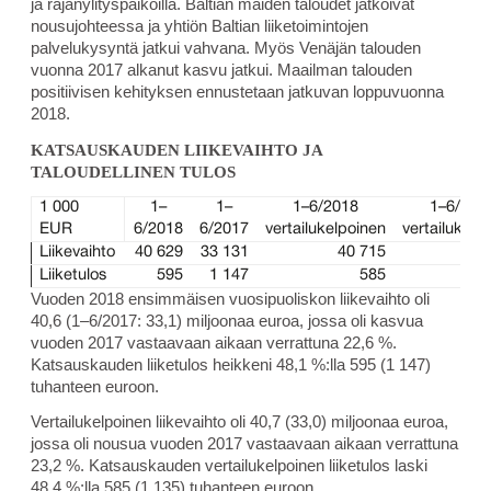
ja rajanylityspaikoilla. Baltian maiden taloudet jatkoivat
nousujohteessa ja yhtiön Baltian liiketoimintojen
palvelukysyntä jatkui vahvana. Myös Venäjän talouden
vuonna 2017 alkanut kasvu jatkui. Maailman talouden
positiivisen kehityksen ennustetaan jatkuvan loppuvuonna
2018.
KATSAUSKAUDEN LIIKEVAIHTO JA
TALOUDELLINEN TULOS
1 000
1–
1–
1–6/2018
1–6/201
EUR
6/2018
6/2017
vertailukelpoinen
vertailukelp
Liikevaihto
40 629
33 131
40 715
33
Liiketulos
595
1 147
585
Vuoden 2018 ensimmäisen vuosipuoliskon liikevaihto oli
40,6 (1–6/2017: 33,1) miljoonaa euroa, jossa oli kasvua
vuoden 2017 vastaavaan aikaan verrattuna 22,6 %.
Katsauskauden liiketulos heikkeni 48,1 %:lla 595 (1 147)
tuhanteen euroon.
Vertailukelpoinen liikevaihto oli 40,7 (33,0) miljoonaa euroa,
jossa oli nousua vuoden 2017 vastaavaan aikaan verrattuna
23,2 %. Katsauskauden vertailukelpoinen liiketulos laski
48,4 %:lla 585 (1 135) tuhanteen euroon.