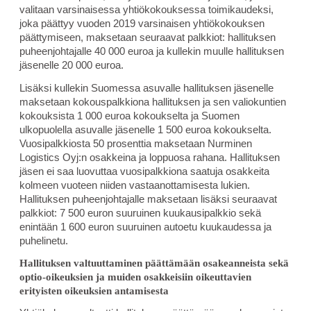
valitaan varsinaisessa yhtiökokouksessa toimikaudeksi,
joka päättyy vuoden 2019 varsinaisen yhtiökokouksen
päättymiseen, maksetaan seuraavat palkkiot: hallituksen
puheenjohtajalle 40 000 euroa ja kullekin muulle hallituksen
jäsenelle 20 000 euroa.
Lisäksi kullekin Suomessa asuvalle hallituksen jäsenelle
maksetaan kokouspalkkiona hallituksen ja sen valiokuntien
kokouksista 1 000 euroa kokoukselta ja Suomen
ulkopuolella asuvalle jäsenelle 1 500 euroa kokoukselta.
Vuosipalkkiosta 50 prosenttia maksetaan Nurminen
Logistics Oyj:n osakkeina ja loppuosa rahana. Hallituksen
jäsen ei saa luovuttaa vuosipalkkiona saatuja osakkeita
kolmeen vuoteen niiden vastaanottamisesta lukien.
Hallituksen puheenjohtajalle maksetaan lisäksi seuraavat
palkkiot: 7 500 euron suuruinen kuukausipalkkio sekä
enintään 1 600 euron suuruinen autoetu kuukaudessa ja
puhelinetu.
Hallituksen valtuuttaminen päättämään osakeanneista sekä
optio-oikeuksien ja muiden osakkeisiin oikeuttavien
erityisten oikeuksien antamisesta