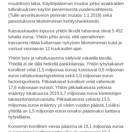
muutoksen takia. Käyttöpääoman muutos johtui asiakkaiden
tullivakuuksien käytön pienemisestä vuodenvaihteesta
(Tullin arvonlisäveron perinnän muutos 1.1 2018) sekä
panostuksista liiketoiminnan kehityshankkeisiin.
Katsauskauden lopussa yhtiön likvidit rahavarat olivat 5 452
tuhatta euroa. Yhtiön johto arvioi, että operatiivinen
kassavirta riittää kattamaan nykyisen liiketoiminnan kulut ja
vastuut seuraavan 12 kuukauden ajan.
Yhtiön tase ja rahoitusasema säilyivät vakaalla tasolla.
Yhtiöllä ei ole tällä hetkellä pankkilainoja. Yhtiön lyhytaikaiset
korolliset velat (1,5 miljoonaa euroa) koostuvat 0,5 miljoonan
euron rahoitusleasingveloista sekä 1,0 miljoonan euron
factoringveloista. Pitkäaikaiset korolliset velat vähenivät
17,6 miljoonaan euroon. Yhtiön pitkäaikaisista veloista
erääntyy lokakuussa 2019 3,7 miljoonaa euroa kiinteistöjen
takaisinlunastusvastuita. Pitkäaikaisista veloista 13,5
miljoonaa euroa erääntyy yli viiden vuoden päästä. Lisäksi
yhtiöllä on 1,5 miljoonan euron omaksi pääomaksi luettava
hybridilaina.
Konsernin korollinen vieras pääoma oli 19,1 miljoonaa euroa