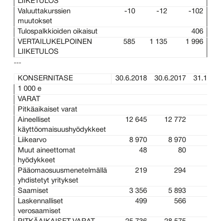
LIIKETULOS
Valuuttakurssien
-10
-12
-102
muutokset
Tulospalkkioiden oikaisut
406
VERTAILUKELPOINEN
585
1 135
1 996
LIIKETULOS
---
KONSERNITASE
30.6.2018
30.6.2017
31.12.2
1 000 e
VARAT
Pitkäaikaiset varat
Aineelliset
12 645
12 772
13 
käyttöomaisuushyödykkeet
Liikearvo
8 970
8 970
8 
Muut aineettomat
48
80
hyödykkeet
Pääomaosuusmenetelmällä
219
294
2
yhdistetyt yritykset
Saamiset
3 356
5 893
4 
Laskennalliset
499
566
5
verosaamiset