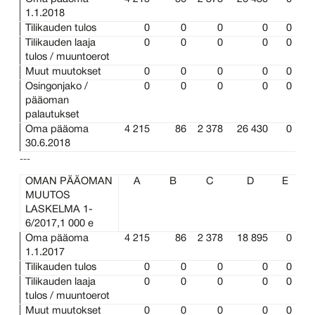
1.1.2018
Tilikauden tulos
0
0
0
0
0
Tilikauden laaja
0
0
0
0
0
tulos / muuntoerot
Muut muutokset
0
0
0
0
0
Osingonjako /
0
0
0
0
0
pääoman
palautukset
Oma pääoma
4 215
86
2 378
26 430
0
30.6.2018
---
OMAN PÄÄOMAN
A
B
C
D
E
MUUTOS
LASKELMA
1-
6/2017,1 000 e
Oma pääoma
4 215
86
2 378
18 895
0
1.1.2017
Tilikauden tulos
0
0
0
0
0
Tilikauden laaja
0
0
0
0
0
tulos / muuntoerot
Muut muutokset
0
0
0
0
0