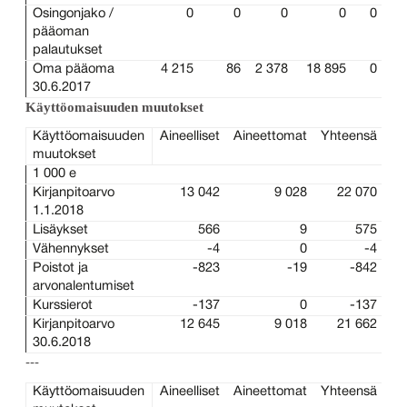
Osingonjako /
0
0
0
0
0
pääoman
palautukset
Oma pääoma
4 215
86
2 378
18 895
0
30.6.2017
Käyttöomaisuuden muutokset
Käyttöomaisuuden
Aineelliset
Aineettomat
Yhteensä
muutokset
1 000 e
Kirjanpitoarvo
13 042
9 028
22 070
1.1.2018
Lisäykset
566
9
575
Vähennykset
-4
0
-4
Poistot ja
-823
-19
-842
arvonalentumiset
Kurssierot
-137
0
-137
Kirjanpitoarvo
12 645
9 018
21 662
30.6.2018
---
Käyttöomaisuuden
Aineelliset
Aineettomat
Yhteensä