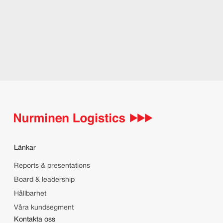
Board & leadership
Läs mer
Reports 
Läs mer
Länkar
Reports & presentations
Board & leadership
Hållbarhet
Våra kundsegment
Kontakta oss