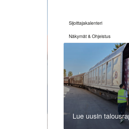
Sijoittajakalenteri
Näkymät & Ohjeistus
Lue uusin talousr
Lue lisää