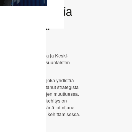
 kasvuvauhtia
a ja Keski-
sa
cs toimii myös Kiinassa ja Keski-
tehokkaiden itä–länsi suuntaisten
en kysyntä kasvaa.
ävä (Middle Corridor), joka yhdistää
azakstanin, on kasvattanut strategista
globaalien kauppavirtojen muuttuessa.
ticsin aktiivinen reittikehitys on
htiön asemaa merkittävänä toimijana
sten kuljetuskäytävien kehittämisessä.