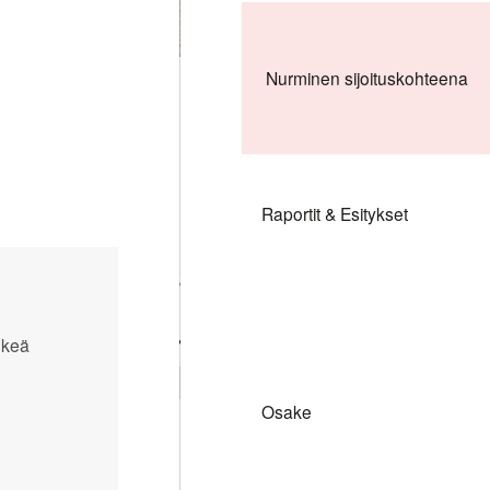
Nurminen sijoituskohteena
Raportit & Esitykset
Kasvava kysyntä
rautatielogistiikalle
elkeä
Pohjoismaiden ja
Osake
Euroopan välillä