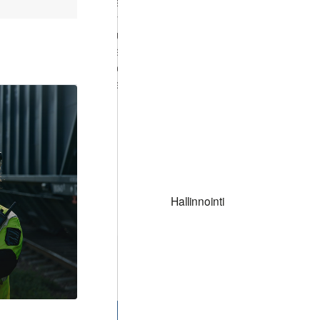
Pohjoismaiden ja Euroopan rautatielogistiikka
kasvavat vakaasti. Kasvua tukevat vahvat
infrastruktuuriverkostot sekä lisääntyvä intermo
kysyntä. Toimitusketjujen rakenteelliset muutoks
maantiekuljetuksista rautatiekuljetuksiin vahvi
laajenemista koko alueella.
Hallinnointi