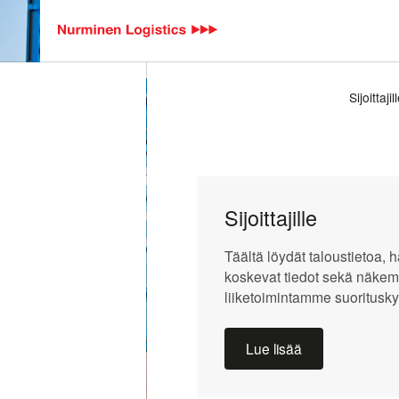
Hyppää pääsisältöön
Sijoittajil
Koti
Sijoittajille
Nurminen sijoituskohteena
Liiketoimintaym
Murupolku
Sijoittajille
Liiketoimintaym
Täältä löydät taloustietoa, h
koskevat tiedot sekä näkem
liiketoimintamme suoritusky
Lue lisää