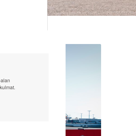
-alan
kulmat.
Tilaa
Open link menu