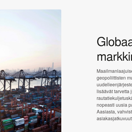
Globaal
markk
Maailmanlaajuise
geopoliittisten m
uudelleenjärjes
lisäävät tarvetta 
rautatiekuljetus
nopeasti uusia pa
Aasiasta, vahvist
asiakasjatkuvuu