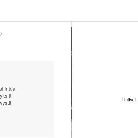
le
päristö
päristö
allintoa
yksiä
Uutiset
vystä.