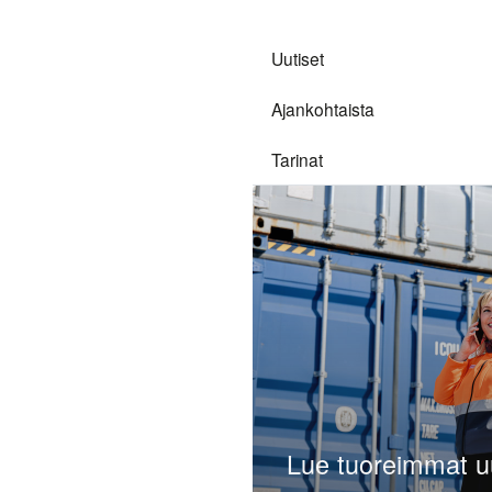
markkinat
Analyytikot
daalikuljetusten
Uutiset
et ja siirtymä
Yhtiökokous
stavat markkinan
Ajankohtaista
Palkitsemisraportti
Tarinat
Raportointi,
valvonta ja
riskienhallinta
Tilintarkastus
Open link menu
Yhtiöjärjestys
Tiedonantopolitiikka
Hallitus &
Lue tuoreimmat 
Johtoryhmä