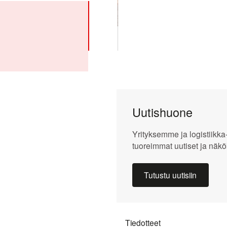
Strategia
Open link menu
Liiketoimintamalli
Liiketoimintaympäristö
Capital
Open link menu
Markets
Uutishuone
Day
Yrityksemme ja logistiikka
Kokonaistuotto
tuoreimmat uutiset ja näkö
Osakkeenomistajat
Tutustu uutisiin
Osakassopimukset
Open link menu
Johdon
liiketoimet
Tiedotteet