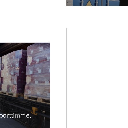
Lue lisää
Vahvaa
Insiders
Kiinass
Aasias
Nurminen Logisti
Aasiassa, missä 
rautatieyhteyksi
Keskinen käyt
Euroopan ja K
merkitystään 
Nurminen Logis
vahvistanut y
mannertenväli
aporttimme.