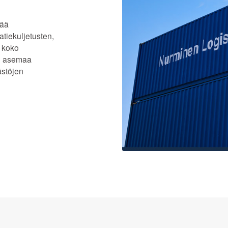
sää
atiekuljetusten,
 koko
en asemaa
ästöjen