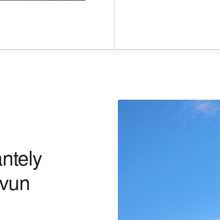
äntely
svun