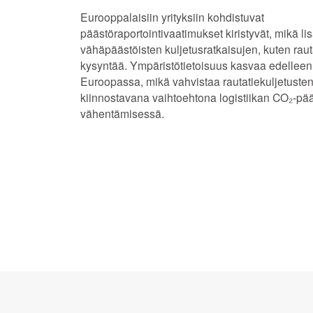
Eurooppalaisiin yrityksiin kohdistuvat
päästöraportointivaatimukset kiristyvät, mikä li
vähäpäästöisten kuljetusratkaisujen, kuten raut
kysyntää. Ympäristötietoisuus kasvaa edelleen
Euroopassa, mikä vahvistaa rautatiekuljetust
kiinnostavana vaihtoehtona logistiikan CO₂-pä
vähentämisessä.