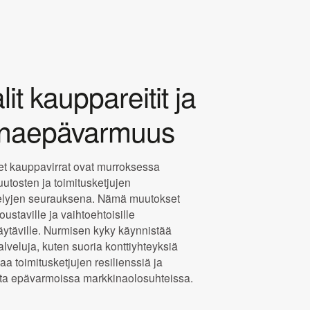
it kauppareitit ja
inaepävarmuus
t kauppavirrat ovat murroksessa
uutosten ja toimitusketjujen
telyjen seurauksena. Nämä muutokset
joustaville ja vaihtoehtoisille
käytäville. Nurmisen kyky käynnistää
lveluja, kuten suoria konttiyhteyksiä
aa toimitusketjujen resilienssiä ja
tta epävarmoissa markkinaolosuhteissa.