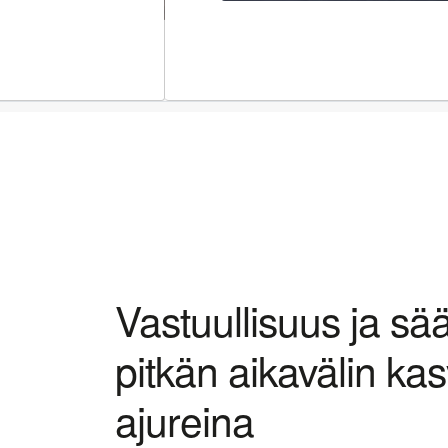
Vastuullisuus ja sä
pitkän aikavälin ka
ajureina