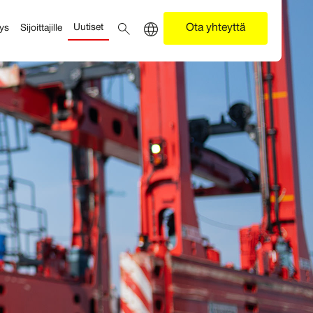
Uutiset
Ota yhteyttä
tys
Sijoittajille
Etsi
Contact menu
FI
Current language Finnish, click to swit
EN
Switch to English
SV
Switch to Swedish
IT
Switch to Italian