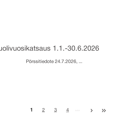
uolivuosikatsaus 1.1.-30.6.2026
ssitiedote 24.7.2026, ...
…
Seuraava sivu
Viimeinen sivu
Tämänhetkinen sivu
Sivu
Sivu
Sivu
1
2
3
4