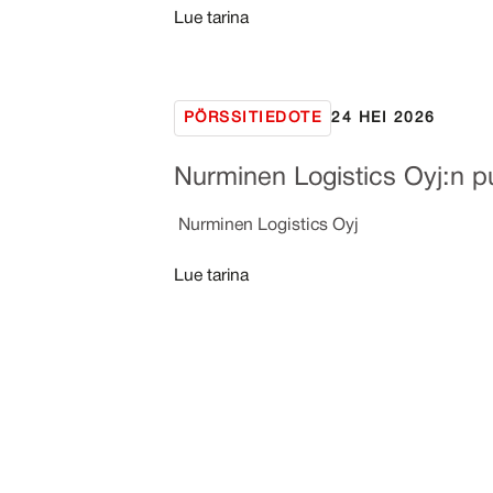
Lue tarina
PÖRSSITIEDOTE
24 HEI 2026
Nurminen Logistics Oyj:n p
Nurminen Logistics Oyj Pör
Lue tarina
Sivutus