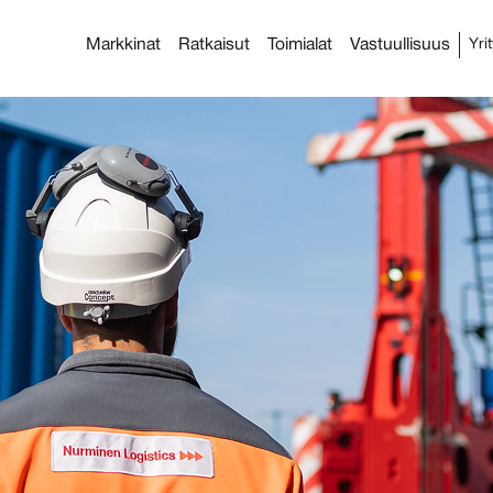
Markkinat
Ratkaisut
Toimialat
Vastuullisuus
Yri