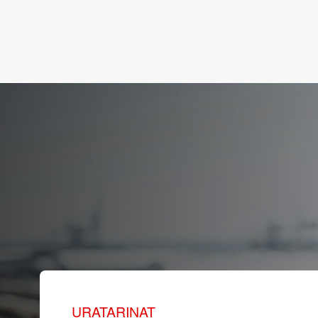
URATARINAT