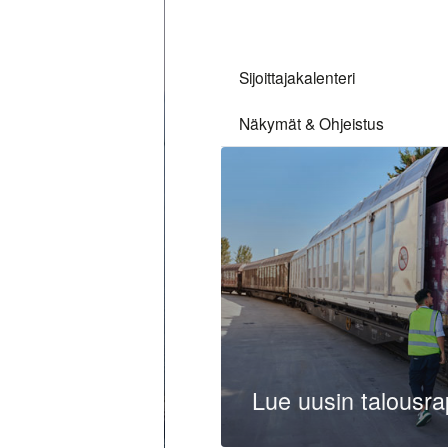
Sijoittajakalenteri
Näkymät & Ohjeistus
Lue uusin talousr
Lue lisää