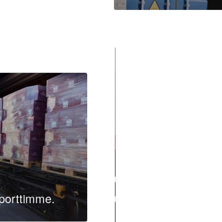
Lue lisää
Insiders
aporttimme.