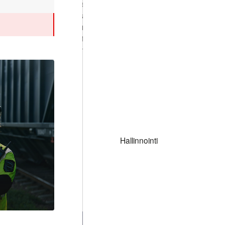
ratkaisee päivittäin asiakkaidemme monimutkais
muuttaa ne toimiviksi ratkaisuiksi yli rajojen ja 
Syvällinen osaaminen, innovatiivinen ajattelu j
saumattomiin toimitusketjuihin auttavat asiak
etenemään nopeammin, fiksummin ja luottavais
Hallinnointi