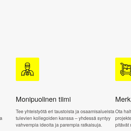
Monipuolinen tiimi
Merki
Tee yhteistyötä eri taustoista ja osaamisalueista
Ota hal
ka
tulevien kollegoiden kanssa – yhdessä syntyy
projekt
vahvempia ideoita ja parempia ratkaisuja.
pitävät