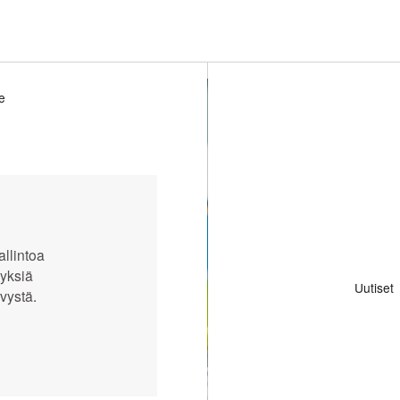
le
allintoa
yksiä
Uutiset
vystä.