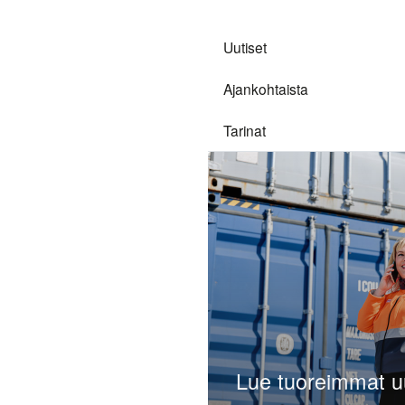
ia haasteita ja
Analyytikot
toimialojen.
Uutiset
a keskittyminen
kaitamme
Yhtiökokous
Ajankohtaista
in mielin.
Palkitsemisraportti
Tarinat
Raportointi,
valvonta ja
riskienhallinta
Tilintarkastus
Open link menu
Yhtiöjärjestys
Tiedonantopolitiikka
Hallitus &
Lue tuoreimmat 
Johtoryhmä