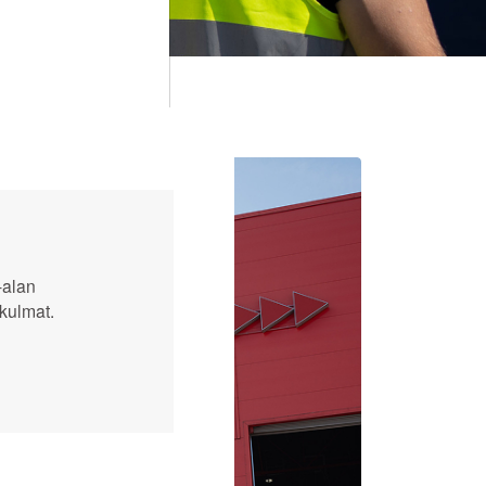
-alan
kulmat.
Tilaa
Open link menu