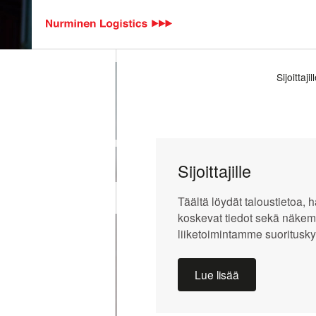
Hyppää pääsisältöön
Sijoittajil
Koti
Yritys
Ura Nurmisella
Murupolku
Sijoittajille
Ura Nurmisella
Täältä löydät taloustietoa, h
koskevat tiedot sekä näkem
liiketoimintamme suoritusky
Lue lisää