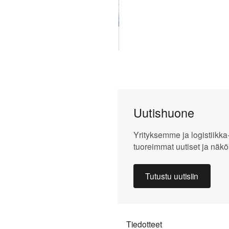
Strategia
Open link menu
Liiketoimintamalli
Liiketoimintaympäristö
Capital
Open link menu
Markets
Uutishuone
Day
Yrityksemme ja logistiikka
Kokonaistuotto
tuoreimmat uutiset ja näkö
lman
Osakkeenomistajat
Tutustu uutisiin
Osakassopimukset
Open link menu
Johdon
ikkaa, joka ei
liiketoimet
tä. Tiimimme
Tiedotteet