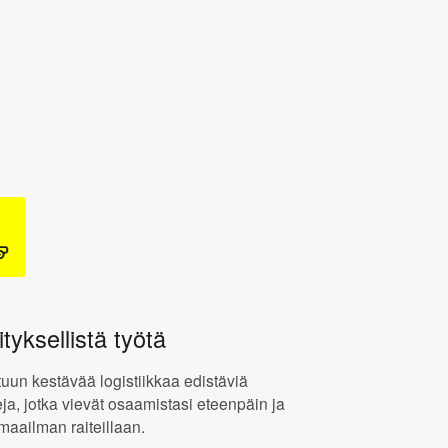
tyksellistä työtä
tuun kestävää logistiikkaa edistäviä
eja, jotka vievät osaamistasi eteenpäin ja
 maailman raiteillaan.