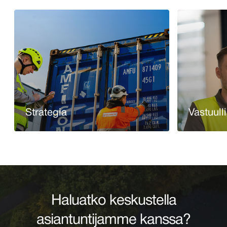
Strategia
Vastuull
Lue lisää
Lue lisää
Haluatko keskustella
asiantuntijamme kanssa?