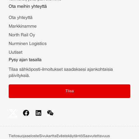
Ota meihin yhteyttä
Ota yhteyttä
Markkinamme
North Rail Oy
Nurminen Logistics
Uutiset
Pysy ajan tasalla
Tilaa sähköposti-ilmoitukset saadaksesi ajankohtaisia
päivityksiä.
Tilaa
Tietosuojaseloste
Sivukartta
Evästekäytäntö
Saavutettavuus