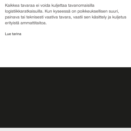
Kaikkea tavaraa ei voida kuljettaa tavanomaisilla
logistiikkaratkaisuilla. Kun kyseessä on poikkeuksellisen suuri,
painava tai teknisesti vaativa tavara, vaatii sen käsittely ja kuljetus
erityistä ammattitaitoa.
Lue tarina
Tilaa tiedotteet
Kuule ensimmäisten joukossa uutisistamme!
Tilaa