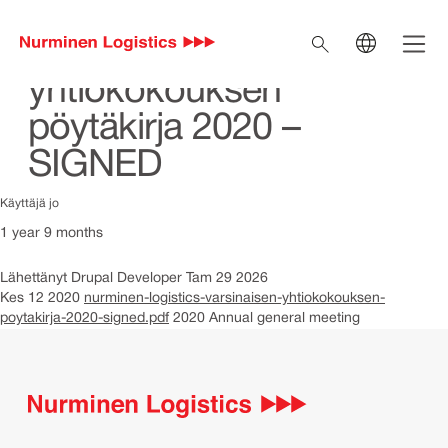
Nurminen Logistics –
Hyppää pääsisältöön
Open 
Varsinaisen
Search
yhtiökokouksen
FI
Current language Fi
pöytäkirja 2020 –
EN
Switch to English
SIGNED
SV
Switch to Swedish
IT
Käyttäjä jo
Switch to Italian
1 year 9 months
Lähettänyt
Drupal Developer
Tam 29 2026
Kes 12 2020
nurminen-logistics-varsinaisen-yhtiokokouksen-
poytakirja-2020-signed.pdf
2020 Annual general meeting