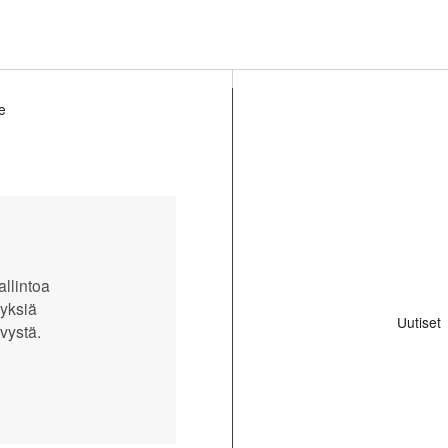
le
öytynyt
allintoa
yksiä
Uutiset
vystä.