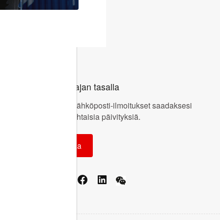
kuntia.
Pysy ajan tasalla
Tilaa sähköposti-ilmoitukset saadaksesi
ajankohtaisia päivityksiä.
Tilaa