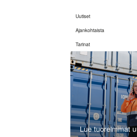
Analyytikot
Uutiset
Yhtiökokous
Ajankohtaista
Palkitsemisraportti
Tarinat
Raportointi,
, jota ei tällä hetkellä ole olemassa.
Nurminen Logistics
valvonta ja
riskienhallinta
n, tarkista, että se oli oikein. Tai ehkä seurasit linkkiä sivulle,
Tilintarkastus
Open link menu
a
Yhtiöjärjestys
 kokeilla:
Tiedonantopolitiikka
Hallitus &
Lue tuoreimmat 
Johtoryhmä