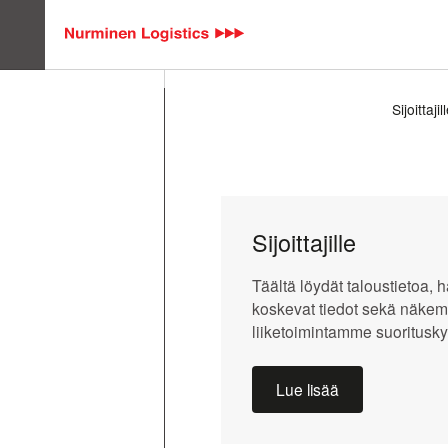
Hyppää pääsisältöön
Sijoittajil
404: Sivua ei l
Sijoittajille
Täältä löydät taloustietoa, h
koskevat tiedot sekä näkem
liiketoimintamme suoritusky
Lue lisää