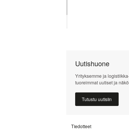
Strategia
Open link menu
Liiketoimintamalli
Liiketoimintaympäristö
Capital
Open link menu
Markets
Uutishuone
Day
Yrityksemme ja logistiikka
Kokonaistuotto
tuoreimmat uutiset ja näkö
Osakkeenomistajat
Tutustu uutisiin
Osakassopimukset
Open link menu
Johdon
liiketoimet
Tiedotteet