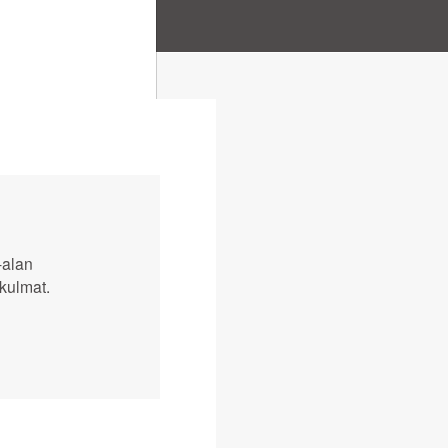
-alan
kulmat.
Tilaa
Open link menu