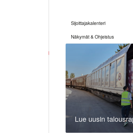
Napsauta
tässä
siirtyäkse
Sijoittajakalenteri
Näkymät & Ohjeistus
Lue uusin talousr
Lue lisää