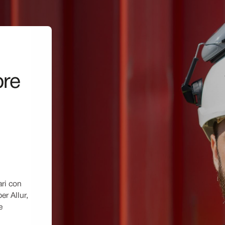
ore
ari con
er Allur,
e