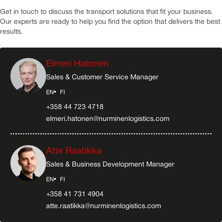
Get in touch to discuss the transport solutions that fit your business.
Our experts are ready to help you find the option that delivers the best
results.
Elmeri Hatonen
Sales & Customer Service Manager
EN
FI
+358 44 723 4718
elmeri.hatonen@nurminenlogistics.com
Atte Raatikka
Sales & Business Development Manager
EN
FI
+358 41 731 4904
atte.raatikka@nurminenlogistics.com